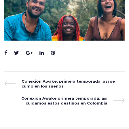
Facebook
Twitter
Google+
LinkedIn
Pinterest
Navegación
Previous
Conexión Awake, primera temporada: así se
Post
cumplen los sueños
de
entradas
Next
Conexión Awake primera temporada: así
Post
cuidamos estos destinos en Colombia